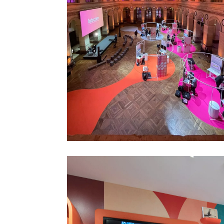
CNRS
Événement - Palais Brongniart