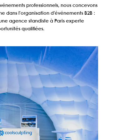
événements professionnels
, nous concevons
e dans l’
organisation d’événements B2B
:
 une
agence standiste à Paris
experte
rtunités qualifiées.
LSCULPTING
nt presse - Georges